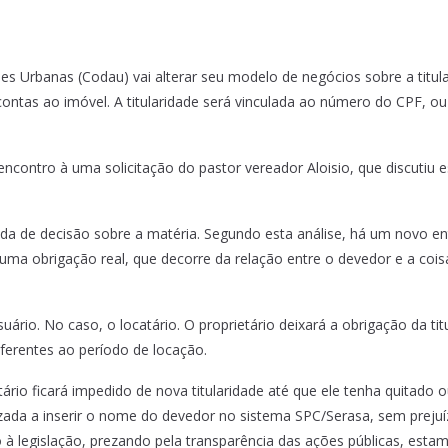
Urbanas (Codau) vai alterar seu modelo de negócios sobre a titula
 contas ao imóvel. A titularidade será vinculada ao número do CPF, ou
contro à uma solicitação do pastor vereador Aloisio, que discutiu 
da de decisão sobre a matéria. Segundo esta análise, há um novo 
a obrigação real, que decorre da relação entre o devedor e a coisa, 
rio. No caso, o locatário. O proprietário deixará a obrigação da tit
ferentes ao período de locação.
catário ficará impedido de nova titularidade até que ele tenha quitad
izada a inserir o nome do devedor no sistema SPC/Serasa, sem preju
o à legislação, prezando pela transparência das ações públicas, e