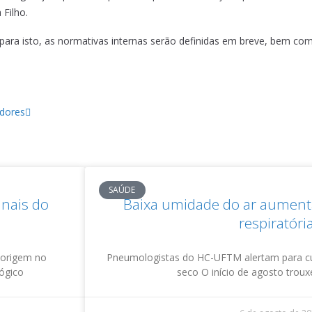
 Filho.
 E para isto, as normativas internas serão definidas em breve, bem 
adores
SAÚDE
inais do
Baixa umidade do ar aumenta
respiratóri
 origem no
Pneumologistas do HC-UFTM alertam para c
lógico
seco O início de agosto trou