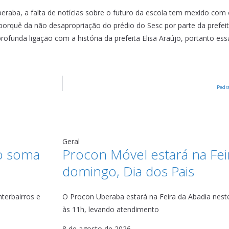
raba, a falta de notícias sobre o futuro da escola tem mexido com o
orquê da não desapropriação do prédio do Sesc por parte da prefeitu
unda ligação com a história da prefeita Elisa Araújo, portanto essa
Pedra
Geral
o soma
Procon Móvel estará na Fei
domingo, Dia dos Pais
terbairros e
O Procon Uberaba estará na Feira da Abadia neste
às 11h, levando atendimento
8 de agosto de 2026