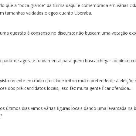
vido que a “boca grande” da turma daqui é comemorada em várias ci
tam tamanhas vaidades e egos quanto Uberaba.
e uma questão é consenso no discurso: não buscam uma votação expr
 partir de agora é fundamental para quem busca chegar ao pleito co
vista recente em rádio da cidade irritou muito pretendente à eleição 
es dos pré-candidatos locais, isso fez muita gente ficar ofendida…
, nos últimos dias vimos várias figuras locais dando uma levantada n
a?