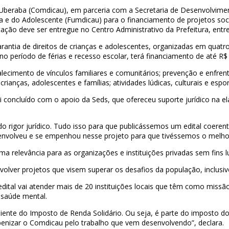
 Uberaba (Comdicau), em parceria com a Secretaria de Desenvolvimen
ça e do Adolescente (Fumdicau) para o financiamento de projetos soc
ção deve ser entregue no Centro Administrativo da Prefeitura, entre
antia de direitos de crianças e adolescentes, organizadas em quatr
 no período de férias e recesso escolar, terá financiamento de até R$
alecimento de vínculos familiares e comunitários; prevenção e enfre
ianças, adolescentes e famílias; atividades lúdicas, culturais e espor
foi concluído com o apoio da Seds, que ofereceu suporte jurídico na 
o rigor jurídico. Tudo isso para que publicássemos um edital coerent
envolveu e se empenhou nesse projeto para que tivéssemos o melhor 
a relevância para as organizações e instituições privadas sem fins l
volver projetos que visem superar os desafios da população, inclusive
edital vai atender mais de 20 instituições locais que têm como missão
 saúde mental.
iente do Imposto de Renda Solidário. Ou seja, é parte do imposto do
abenizar o Comdicau pelo trabalho que vem desenvolvendo”, declara.