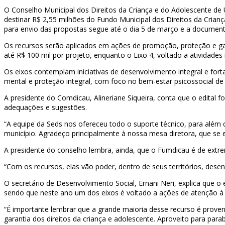
O Conselho Municipal dos Direitos da Criança e do Adolescente de
destinar R$ 2,55 milhões do Fundo Municipal dos Direitos da Crian
para envio das propostas segue até o dia 5 de março e a documenta
Os recursos serão aplicados em ações de promoção, proteção e gar
até R$ 100 mil por projeto, enquanto o Eixo 4, voltado a atividades
Os eixos contemplam iniciativas de desenvolvimento integral e fort
mental e proteção integral, com foco no bem-estar psicossocial de cr
A presidente do Comdicau, Alineriane Siqueira, conta que o edital 
adequações e sugestões.
“A equipe da Seds nos ofereceu todo o suporte técnico, para além d
município. Agradeço principalmente à nossa mesa diretora, que se 
A presidente do conselho lembra, ainda, que o Fumdicau é de extrem
“Com os recursos, elas vão poder, dentro de seus territórios, desen
O secretário de Desenvolvimento Social, Ernani Neri, explica que o 
sendo que neste ano um dos eixos é voltado a ações de atenção à
“É importante lembrar que a grande maioria desse recurso é proven
garantia dos direitos da criança e adolescente. Aproveito para par