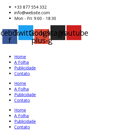
+33 877 554 332
info@website.com
Mon - Fri: 9:00 - 18:30
acebook-
Twitter
Google-
Instagram
Youtube
f
plus-g
Home
A Folha
Publicidade
Contato
Home
A Folha
Publicidade
Contato
Home
A Folha
Publicidade
Contato