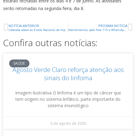
estarão fechadas entre os dias 4 e 7 de junho. As atividades
serão retomadas na segunda-feira, dia 8.
NOTÍCIA ANTERIOR
PRÓXIMA NOTÍCIA
Uberaba adere ao Escola Nacional de Hip-Hop H2E e reforça compromisso com educação antirracista
Atendimentos pelo Fale 115 e WhatsApp da Codau funcionam no feriado de Corpus Christi
Confira outras notícias:
SAÚDE
Agosto Verde Claro reforça atenção aos
sinais do linfoma
Imagem ilustrativa O linfoma é um tipo de câncer que
tem origem no sistema linfático, parte importante do
sistema imunológico
6 de agosto de 2026