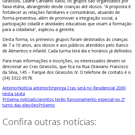
Girassóis, Liliane Carvalho Rassi, os grupos são organizados por
faixa etária, abrangendo desde crianças até idosos. “A proposta é
fortalecer as relações familiares e comunitárias, atuando de
forma preventiva, além de promover a integração social, a
participação cidadã e atividades educativas que visam a formação
para a cidadania”, explicou a gerente.
Desta forma, os primeiros grupos foram destinados às crianças
de 7 a 10 anos, aos idosos e aos públicos atendidos pelo Banco
de Alimentos e infantil. Cada turma terá dia e horários já definidos.
Para mais informações e inscrições, os interessados devem se
direcionar ao Cras Girassóis, que fica na Rua Otaviano Francisco
da Silva, 145 – Parque dos Girassóis IV. O telefone de contato é o
(34) 3322-9578.
Anterior
Notícia anterior
Emprega Cras será no Residencial 2000
nesta sexta
Próxima notícia
Ecopontos terão funcionamento especial no 2º
turno das eleições
Próximo
Confira outras notícias: