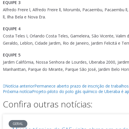
EQUIPE 3
Alfredo Freire l, Alfredo Freire ll, Morumbi, Pacaembu, Pacaembu ll, 
ll, Ilha Bela e Nova Era.
EQUIPE 4
Costa Teles I, Orlando Costa Teles, Gameleira, São Vicente, Valim d
Geraldo, Leblon, Cidade Jardim, Rio de Janeiro, Jardim Felicitá e Te
EQUIPE 5
Jardim Califórnia, Nossa Senhora de Lourdes, Uberaba 2000, Jardim
Manhanttan, Parque do Mirante, Parque São José, Jardim Belo Hor
Notícia anterior
Permanece aberto prazo de inscrição de trabalho
Próxima notícia
Projeto-piloto do polo gás químico de Uberaba é a
Confira outras notícias:
GERAL