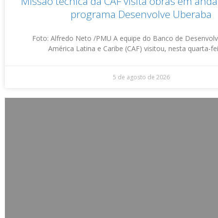
Missão técnica da CAF visita obras em an
programa Desenvolve Uberaba
Foto: Alfredo Neto /PMU A equipe do Banco de Desenvol
América Latina e Caribe (CAF) visitou, nesta quarta-fei
5 de agosto de 2026