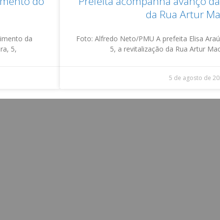
damento do
Prefeita acompanha avanço da 
da Rua Artur M
vimento da
Foto: Alfredo Neto/PMU A prefeita Elisa Araúj
ra, 5,
5, a revitalização da Rua Artur M
5 de agosto de 2