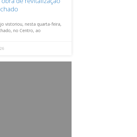
obra de revitalização
achado
o vistoriou, nesta quarta-feira,
achado, no Centro, ao
026