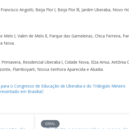
Francisco Angotti, Beija Flor l, Beija Flor lll, Jardim Uberaba, Novo H
e Melo l, Valim de Melo ll, Parque das Gameleiras, Chica Ferreira, P
rra Nova.
 Primavera, Residencial Uberaba l, Cidade Nova, Elza Amui, Antônia 
izonte, Flamboyant, Nossa Senhora Aparecida e Abadia.
s para o Congresso de Educação de Uberaba e do Triângulo Mineiro
presentado em Brasília
GERAL