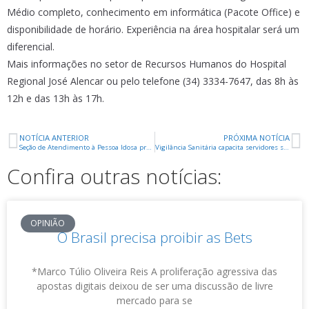
Médio completo, conhecimento em informática (Pacote Office) e
disponibilidade de horário. Experiência na área hospitalar será um
diferencial.
Mais informações no setor de Recursos Humanos do Hospital
Regional José Alencar ou pelo telefone (34) 3334-7647, das 8h às
12h e das 13h às 17h.
NOTÍCIA ANTERIOR
PRÓXIMA NOTÍCIA
Seção de Atendimento à Pessoa Idosa promove Cine Social voltado à reflexão e participação comunitária
Vigilância Sanitária capacita servidores sobre novas regras de Licenciamento Sanitário em Minas Gerais
Confira outras notícias:
OPINIÃO
O Brasil precisa proibir as Bets
*Marco Túlio Oliveira Reis A proliferação agressiva das
apostas digitais deixou de ser uma discussão de livre
mercado para se