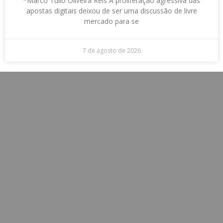
*Marco Túlio Oliveira Reis A proliferação agressiva das
apostas digitais deixou de ser uma discussão de livre
mercado para se
7 de agosto de 2026