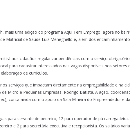
s 14h, mais uma edição do programa Aqui Tem Emprego, agora no bairr
ade Matricial de Saúde Luiz Meneghello e, além dos encaminhamento
rmitirá aos cidadãos regularizar pendências com o serviço obrigatór
ocal para cadastrar interessados nas vagas disponíveis nos setores d
elaboração de currículos.
vários serviços que impactam diretamente na empregabilidade e na cid
 de Micro e Pequenas Empresas, Rodrigo Batista. A ação, coordenad
), conta ainda com o apoio da Sala Mineira do Empreendedor e da 
gas para servente de pedreiro, 12 para operador de pá carregadeira, 1
dreiro e 2 para secretária executiva e recepcionista. Os salários vari