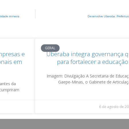
tidade mineira
Desenvolve Uberaba: Prefeitura
GERAL
mpresas e
Uberaba integra governança qu
ionais em
para fortalecer a educaçã
Imagem: Divulgação A Secretaria de Educaç
Gaepe-Minas, o Gabinete de Articulaç
tantes da
 cumpriram
6 de agosto de 2