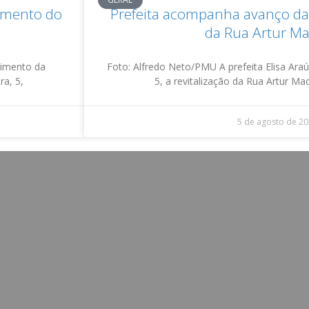
damento do
Prefeita acompanha avanço da 
da Rua Artur M
vimento da
Foto: Alfredo Neto/PMU A prefeita Elisa Araúj
ra, 5,
5, a revitalização da Rua Artur M
5 de agosto de 2