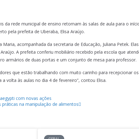
s da rede municipal de ensino retornam às salas de aula para o iníci
to pela prefeita de Uberaba, Elisa Araújo.
a Maria, acompanhada da secretaria de Educação, Juliana Petek. Elas
e Araújo. A prefeita conferiu mobiliário recebido pela escola que ate
tro armários de duas portas e um conjunto de mesa para professor.
dores que estão trabalhando com muito carinho para recepcionar o
 volta às aulas no dia 4 de fevereiro”, contou Elisa.
s aegypti com novas ações
s práticas na manipulação de alimentos
GERAL