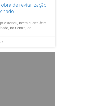
obra de revitalização
achado
o vistoriou, nesta quarta-feira,
achado, no Centro, ao
026