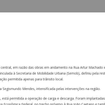
ão central, em razão das obras em andamento na Rua Artur Machado e A
inculada à Secretaria de Mobilidade Urbana (Semob), definiu pela res
ação permitida apenas para trânsito local.
 Segismundo Mendes, intensificada pelas intervenções na região.
está permitida a operação de carga e descarga. Foram implantadas 
ixa Econômica Federal, no trecho próximo à Rua João Caetano e ta