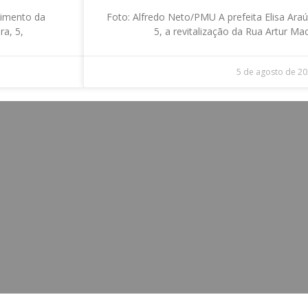
vimento da
Foto: Alfredo Neto/PMU A prefeita Elisa Araúj
ra, 5,
5, a revitalização da Rua Artur M
5 de agosto de 2