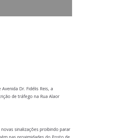
venida Dr. Fidélis Reis, a
trição de tráfego na Rua Alaor
novas sinalizações proibindo parar
mbém nas proximidades do Posto de