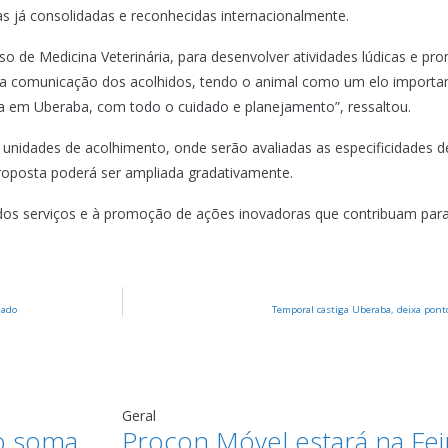
s já consolidadas e reconhecidas internacionalmente.
 de Medicina Veterinária, para desenvolver atividades lúdicas e p
a comunicação dos acolhidos, tendo o animal como um elo importa
da em Uberaba, com todo o cuidado e planejamento”, ressaltou.
unidades de acolhimento, onde serão avaliadas as especificidades 
 proposta poderá ser ampliada gradativamente.
o dos serviços e à promoção de ações inovadoras que contribuam para
hado
Temporal castiga Uberaba, deixa pont
Geral
o soma
Procon Móvel estará na Fei