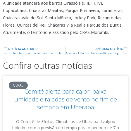
A unidade atenderá aos bairros Girassóis (I, II, III, IV),
Copacabana, Chácaras Mariitas, Parque Primavera, Laranjeiras,
Chácaras Vale do Sol, Santa Mônica, Jockey Park, Recanto das
Flores, Quintas del Rei, Chácaras Vila Real e Parque dos Buritis.
Atualmente, o território é assistido pelo CRAS Morumbi.
NOTÍCIA ANTERIOR
PRÓXIMA NOTÍCIA
Tiroteio termina com um morto e um ferido em Conceição das Alagoas
Abadia e Estados Unidos estão na programação de limpeza urbana da próxima semana
Confira outras notícias:
GERAL
Comitê alerta para calor, baixa
umidade e rajadas de vento no fim de
semana em Uberaba
O Comitê de Efeitos Climáticos de Uberaba divulgou
boletim com a previsão do tempo para o período de 7 a