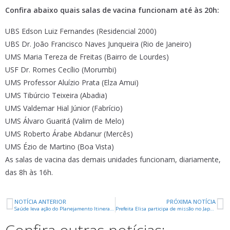
Confira abaixo quais salas de vacina funcionam até às 20h:
UBS Edson Luiz Fernandes (Residencial 2000)
UBS Dr. João Francisco Naves Junqueira (Rio de Janeiro)
UMS Maria Tereza de Freitas (Bairro de Lourdes)
USF Dr. Romes Cecílio (Morumbi)
UMS Professor Aluízio Prata (Elza Amui)
UMS Tibúrcio Teixeira (Abadia)
UMS Valdemar Hial Júnior (Fabrício)
UMS Álvaro Guaritá (Valim de Melo)
UMS Roberto Árabe Abdanur (Mercês)
UMS Ézio de Martino (Boa Vista)
As salas de vacina das demais unidades funcionam, diariamente,
das 8h às 16h.
NOTÍCIA ANTERIOR
PRÓXIMA NOTÍCIA
Saúde leva ação do Planejamento Itinerante para a USF Planalto
Prefeita Elisa participa de missão no Japão em busca de investimento