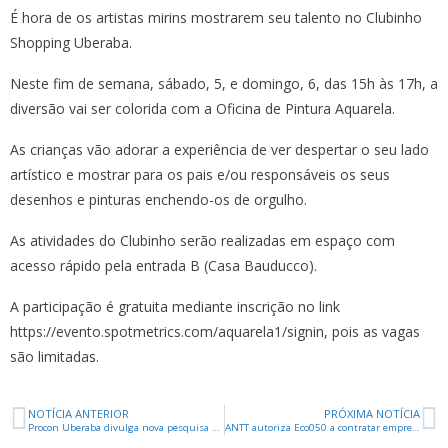
É hora de os artistas mirins mostrarem seu talento no Clubinho
Shopping Uberaba.
Neste fim de semana, sábado, 5, e domingo, 6, das 15h às 17h, a
diversão vai ser colorida com a Oficina de Pintura Aquarela.
As crianças vão adorar a experiência de ver despertar o seu lado
artístico e mostrar para os pais e/ou responsáveis os seus
desenhos e pinturas enchendo-os de orgulho.
As atividades do Clubinho serão realizadas em espaço com
acesso rápido pela entrada B (Casa Bauducco).
A participação é gratuita mediante inscrição no link
https://evento.spotmetrics.com/aquarela1/signin, pois as vagas
são limitadas.
NOTÍCIA ANTERIOR
PRÓXIMA NOTÍCIA
Procon Uberaba divulga nova pesquisa de preços dos combustíveis
ANTT autoriza Eco050 a contratar empresa para construção de duas passarelas sobre a BR-050