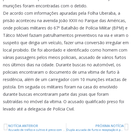
munições foram encontradas com o detido.
De acordo com informações apuradas pela Folha Uberaba, a
prisão aconteceu na avenida João XXIII no Parque das Américas,
onde policiais militares do 67º Batalhão de Polícia Militar (BPM) e
Tático Móvel faziam patrulhamentos preventivos na via e viram o
suspeito que dirigia um veículo, fazer uma conversão irregular em
local proibido. Ele foi abordado e identificado como homem com
várias passagens pelos meios policiais, acusado de vários furtos
nos últimos dias na cidade. Durante buscas no automóvel, os
policiais encontraram o documento de uma vítima de furto à
residência, além de um carregador com 10 munições intactas de
pistola. Em seguida os militares foram na casa do envolvido
durante buscas encontraram parte das joias que foram
subtraídas no imóvel da vítima. O acusado qualificado preso foi
levado até a delegacia de Polícia Civil.
NOTÍCIA ANTERIOR
PRÓXIMA NOTÍCIA
Acusado de tráfico e cultivo é preso com drogas e pés de maconha
Dupla acusada de furto e receptação é presa pela PM