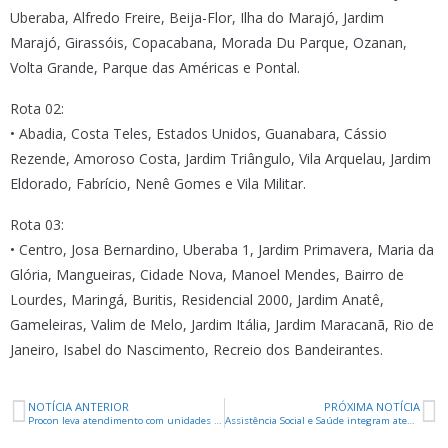
Uberaba, Alfredo Freire, Beija-Flor, Ilha do Marajó, Jardim
Marajó, Girassóis, Copacabana, Morada Du Parque, Ozanan,
Volta Grande, Parque das Américas e Pontal.
Rota 02:
• Abadia, Costa Teles, Estados Unidos, Guanabara, Cássio
Rezende, Amoroso Costa, Jardim Triângulo, Vila Arquelau, Jardim
Eldorado, Fabrício, Nenê Gomes e Vila Militar.
Rota 03:
• Centro, Josa Bernardino, Uberaba 1, Jardim Primavera, Maria da
Glória, Mangueiras, Cidade Nova, Manoel Mendes, Bairro de
Lourdes, Maringá, Buritis, Residencial 2000, Jardim Anatê,
Gameleiras, Valim de Melo, Jardim Itália, Jardim Maracanã, Rio de
Janeiro, Isabel do Nascimento, Recreio dos Bandeirantes.
NOTÍCIA ANTERIOR
PRÓXIMA NOTÍCIA
Procon leva atendimento com unidades Mirim e Móvel nesta semana
Assistência Social e Saúde integram atendimento a pessoas em vulnerabilidade