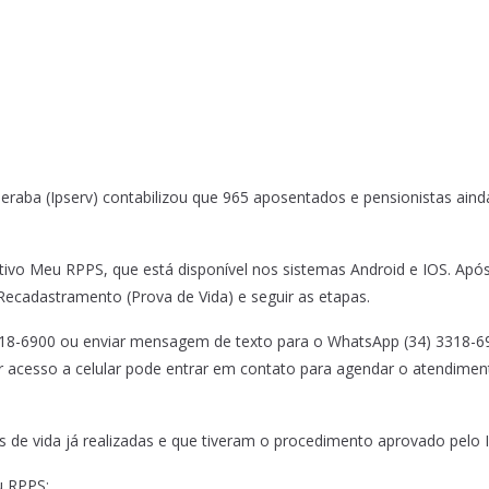
beraba (Ipserv) contabilizou que 965 aposentados e pensionistas aind
tivo Meu RPPS, que está disponível nos sistemas Android e IOS. Após 
Recadastramento (Prova de Vida) e seguir as etapas.
 3318-6900 ou enviar mensagem de texto para o WhatsApp (34) 3318-6
r acesso a celular pode entrar em contato para agendar o atendiment
s de vida já realizadas e que tiveram o procedimento aprovado pelo I
u RPPS: