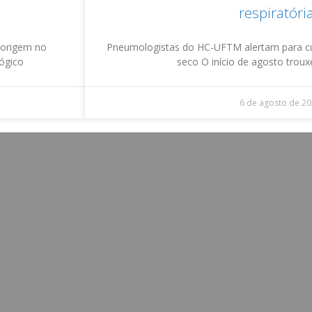
respiratóri
 origem no
Pneumologistas do HC-UFTM alertam para c
lógico
seco O início de agosto trou
6 de agosto de 2