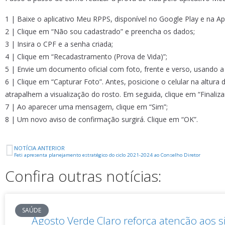
1 | Baixe o aplicativo Meu RPPS, disponível no Google Play e na Ap
2 | Clique em “Não sou cadastrado” e preencha os dados;
3 | Insira o CPF e a senha criada;
4 | Clique em “Recadastramento (Prova de Vida)”;
5 | Envie um documento oficial com foto, frente e verso, usando a
6 | Clique em “Capturar Foto”. Antes, posicione o celular na altu
atrapalhem a visualização do rosto. Em seguida, clique em “Finalizar
7 | Ao aparecer uma mensagem, clique em “Sim”;
8 | Um novo aviso de confirmação surgirá. Clique em “OK”.
NOTÍCIA ANTERIOR
Feti apresenta planejamento estratégico do ciclo 2021-2024 ao Conselho Diretor
Confira outras notícias:
SAÚDE
Agosto Verde Claro reforça atenção aos s