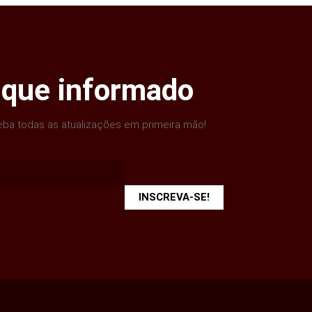
ique informado
ba todas as atualizações em primeira mão!
INSCREVA-SE!