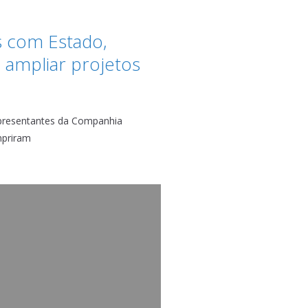
s com Estado,
 ampliar projetos
epresentantes da Companhia
mpriram