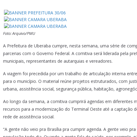
Foto: Arquivo/PMU
A Prefeitura de Uberaba cumpre, nesta semana, uma série de compro
parcerias com o Governo Federal. A comitiva será liderada pela pre
municipais, representantes de autarquias e vereadores.
A viagem foi precedida por um trabalho de articulação interna entr
para o município. O material reúne projetos estruturados, com jus
urbana, assistência social, segurança pública, habitação, agronegóc
Ao longo da semana, a comitiva cumprirá agendas em diferentes mi
recursos para a modernização do Terminal Oeste até a captação de i
rede de assistência social.
“A gente não veio pra Brasília pra cumprir agenda. A gente veio pr
população todo dia. Quando a gente fala de saúde, por exemplo, não