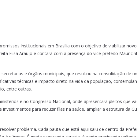
missos institucionais em Brasília com o objetivo de viabilizar novo
feita Elisa Araújo e contará com a presença do vice-prefeito Mauricin
e secretarias e órgãos municipais, que resultou na consolidação de u
tificativas técnicas e impacto direto na vida da população, contemp
io, entre outras.
nistérios e no Congresso Nacional, onde apresentará pleitos que v
nvestimentos para reduzir filas na saúde, ampliar a estrutura da Guar
a resolver problema. Cada pauta que está aqui saiu de dentro da Pref
 é número. É gente esperando cirurgia, é gente precisando voltar a e