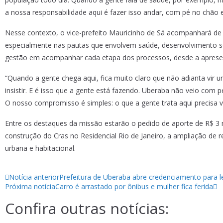
a nossa responsabilidade aqui é fazer isso andar, com pé no chão e
Nesse contexto, o vice-prefeito Mauricinho de Sá acompanhará de p
especialmente nas pautas que envolvem saúde, desenvolvimento so
gestão em acompanhar cada etapa dos processos, desde a apresent
“Quando a gente chega aqui, fica muito claro que não adianta vir
insistir. E é isso que a gente está fazendo. Uberaba não veio com
O nosso compromisso é simples: o que a gente trata aqui precisa vi
Entre os destaques da missão estarão o pedido de aporte de R$ 3 m
construção do Cras no Residencial Rio de Janeiro, a ampliação de 
urbana e habitacional.
Notícia anterior
Prefeitura de Uberaba abre credenciamento para lei
Próxima notícia
Carro é arrastado por ônibus e mulher fica ferida
Confira outras notícias: