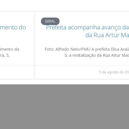
GERAL
damento do
Prefeita acompanha avanço da 
da Rua Artur M
vimento da
Foto: Alfredo Neto/PMU A prefeita Elisa Araúj
ra, 5,
5, a revitalização da Rua Artur M
5 de agosto de 2