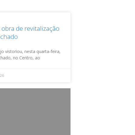
obra de revitalização
achado
o vistoriou, nesta quarta-feira,
achado, no Centro, ao
026