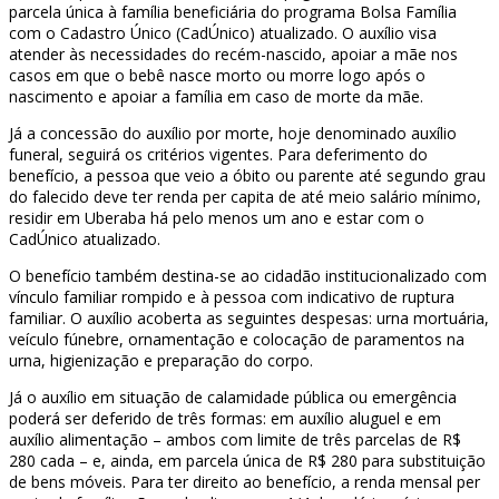
parcela única à família beneficiária do programa Bolsa Família
com o Cadastro Único (CadÚnico) atualizado. O auxílio visa
atender às necessidades do recém-nascido, apoiar a mãe nos
casos em que o bebê nasce morto ou morre logo após o
nascimento e apoiar a família em caso de morte da mãe.
Já a concessão do auxílio por morte, hoje denominado auxílio
funeral, seguirá os critérios vigentes. Para deferimento do
benefício, a pessoa que veio a óbito ou parente até segundo grau
do falecido deve ter renda per capita de até meio salário mínimo,
residir em Uberaba há pelo menos um ano e estar com o
CadÚnico atualizado.
O benefício também destina-se ao cidadão institucionalizado com
vínculo familiar rompido e à pessoa com indicativo de ruptura
familiar. O auxílio acoberta as seguintes despesas: urna mortuária,
veículo fúnebre, ornamentação e colocação de paramentos na
urna, higienização e preparação do corpo.
Já o auxílio em situação de calamidade pública ou emergência
poderá ser deferido de três formas: em auxílio aluguel e em
auxílio alimentação – ambos com limite de três parcelas de R$
280 cada – e, ainda, em parcela única de R$ 280 para substituição
de bens móveis. Para ter direito ao benefício, a renda mensal per