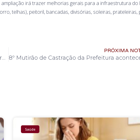
ampliação irá trazer melhorias gerais para a infraestrutura do 
ro, telhas), peitoril, bancadas, divisórias, soleiras, prateleiras,
PRÓXIMA NOT
Ecoponto São José está com quase 90% da reforma executada
Saúde