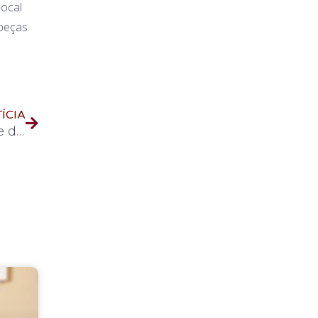
local
 peças
ÍCIA
8º Mutirão de Castração da Prefeitura acontece de 17 a 27 de junho em Uberaba