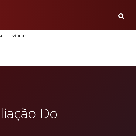
IA
VÍDEOS
liação Do