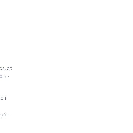
os, da
20 de
 com
p/pt-