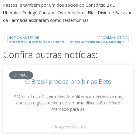
Passos, e também por um dos sócios do Consórcio ZPE
Uberaba, Rodrigo Caetano. Os vereadores Elias Divino e Baltazar
da Farmácia assinaram como testemunhas
NOTÍCIA ANTERIOR
PRÓXIMA NOTÍCIA
Torção testicular necessita atendimento urgente para evitar perda do órgão
Tecnologias viabilizam sinalização digital para PME`s
Confira outras notícias:
OPINIÃO
O Brasil precisa proibir as Bets
*Marco Túlio Oliveira Reis A proliferação agressiva das
apostas digitais deixou de ser uma discussão de livre
mercado para se
7 de agosto de 2026