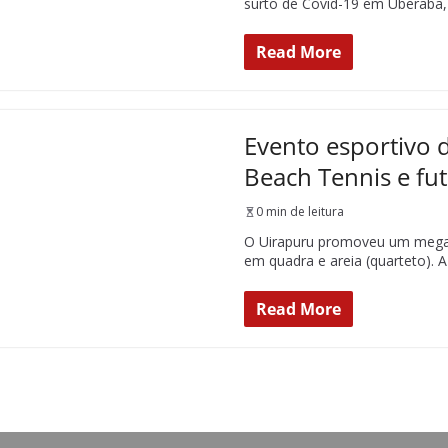
surto de Covid-19 em Uberaba,
Read More
Evento esportivo d
Beach Tennis e fut
0 min de leitura
O Uirapuru promoveu um mega e
em quadra e areia (quarteto). A
Read More