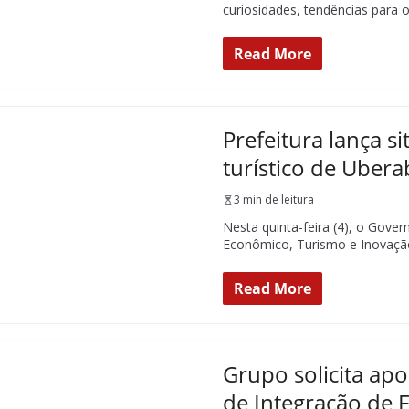
curiosidades, tendências para 
Read More
Prefeitura lança s
turístico de Ubera
3 min de leitura
Nesta quinta-feira (4), o Gove
Econômico, Turismo e Inovação
Read More
Grupo solicita ap
de Integração de F