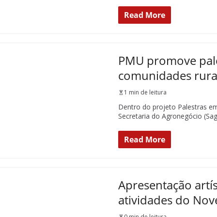
Read More
PMU promove pale
comunidades rura
1 min de leitura
Dentro do projeto Palestras e
Secretaria do Agronegócio (Sag
Read More
Apresentação artís
atividades do No
0 min de leitura